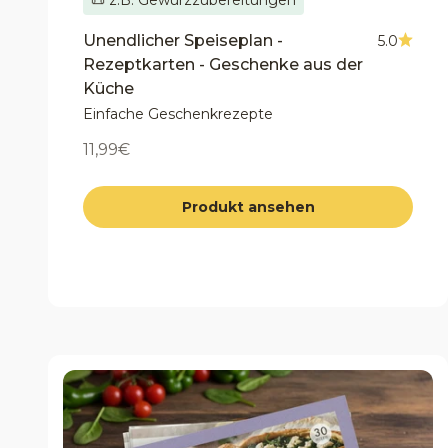
Unendlicher Speiseplan -
5.0
Rezeptkarten - Geschenke aus der
Küche
Einfache Geschenkrezepte
Angebot
11,99€
Produkt ansehen