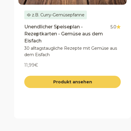
🥘 z.B. Curry-Gemüsepfanne
Unendlicher Speiseplan -
5.0
Rezeptkarten - Gemüse aus dem
Eisfach
30 alltagstaugliche Rezepte mit Gemüse aus
dem Eisfach
Angebot
11,99€
Produkt ansehen