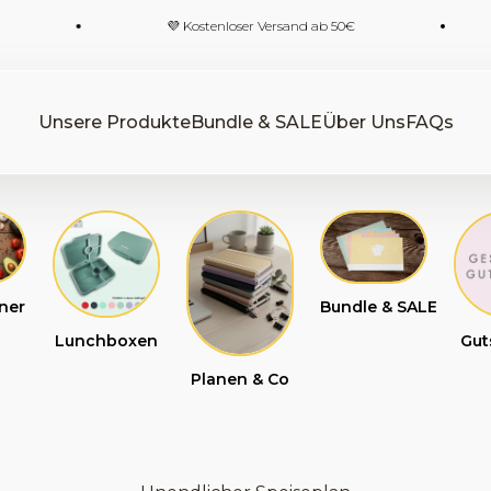
💜 Kostenloser Versand ab 50€
🩶 1.00
Unsere Produkte
Bundle & SALE
Über Uns
FAQs
ner
Bundle & SALE
Lunchboxen
Gut
Planen & Co