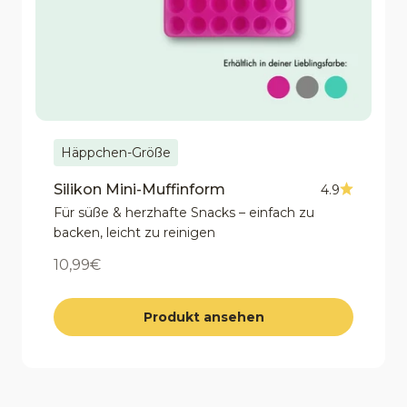
Häppchen-Größe
Silikon Mini-Muffinform
4.9
Für süße & herzhafte Snacks – einfach zu
backen, leicht zu reinigen
Angebot
10,99€
Produkt ansehen