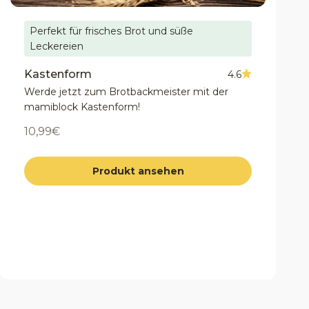
Perfekt für frisches Brot und süße
Leckereien
Kastenform
4.6
Werde jetzt zum Brotbackmeister mit der
mamiblock Kastenform!
Angebot
10,99€
Produkt ansehen