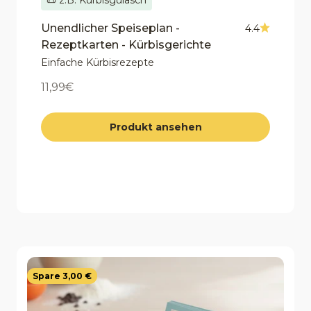
Unendlicher Speiseplan -
4.4
Rezeptkarten - Kürbisgerichte
Einfache Kürbisrezepte
Angebot
11,99€
Produkt ansehen
Spare 3,00 €