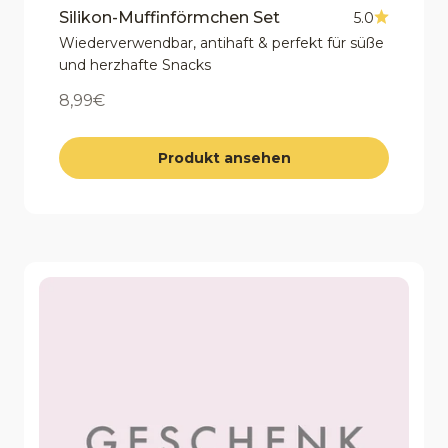
Silikon-Muffinförmchen Set
5.0
Wiederverwendbar, antihaft & perfekt für süße
und herzhafte Snacks
Angebot
8,99€
Produkt ansehen