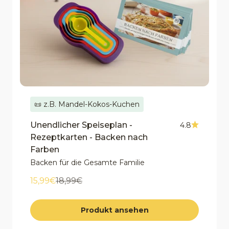
📜 z.B. Mandel-Kokos-Kuchen
Unendlicher Speiseplan -
4.8
Rezeptkarten - Backen nach
Farben
Backen für die Gesamte Familie
Angebot
Regulärer Preis
15,99€
18,99€
Produkt ansehen