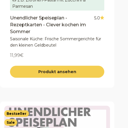
Parmesan
Unendlicher Speiseplan -
5.0
Rezeptkarten - Clever kochen im
Sommer
Saisonale Küche: Frische Sommergerichte für
den kleinen Geldbeutel
Angebot
11,99€
Produkt ansehen
Bestseller
Sale