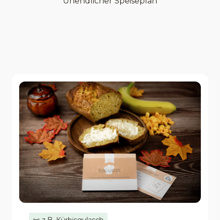
Unendlicher Speiseplan
📜 z.B. Kürbisgulasch