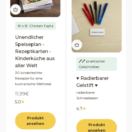
🥘 z.B. Chicken Fajita
Unendlicher
Speiseplan -
Rezeptkarten -
Kinderküche aus
🖊️🖊️ praktischer
aller Welt
Gelschreiber
30 kinderleichte
♥ Radierbarer
Rezepte für eine
kulinarische Weltreise
Gelstift ♥
radierbarer
Angebot
11,99€
Schneebesen
5.0
4.7
Produkt
ansehen
Produkt
ansehen