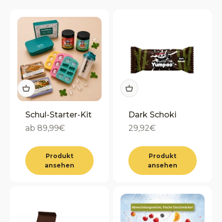
Schul-Starter-Kit
Dark Schoki
Angebot
Angebot
ab 89,99€
29,92€
Produkt
Produkt
ansehen
ansehen