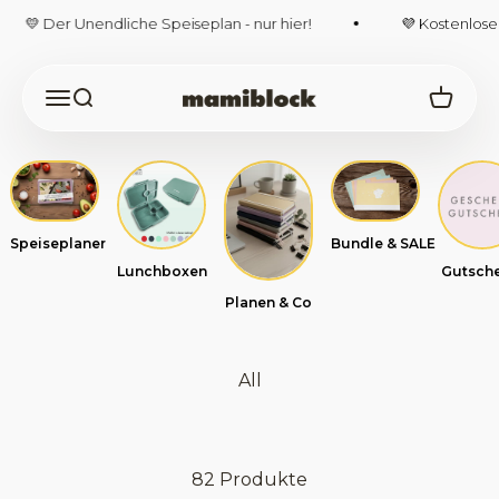
Zum Inhalt springen
💛 Der Unendliche Speiseplan - nur hier!
💜 Kostenloser 
Navigationsmenü öffnen
Suche öffnen
Warenk
mamiblock-Shop
Speiseplaner
Bundle & SALE
Lunchboxen
Gutsche
Planen & Co
All
82 Produkte