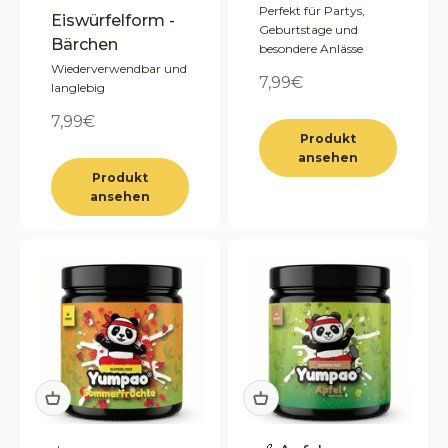
Perfekt für Partys,
Eiswürfelform -
Geburtstage und
Bärchen
besondere Anlässe
Wiederverwendbar und
Angebot
7,99€
langlebig
Angebot
7,99€
Produkt
ansehen
Produkt
ansehen