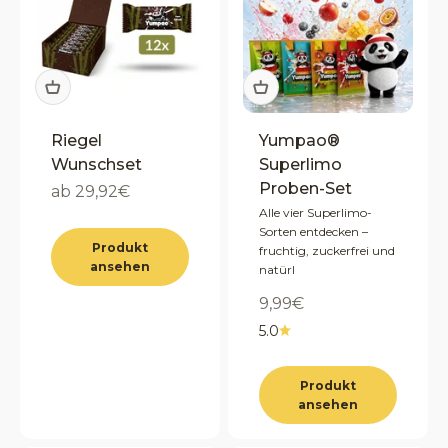
Riegel
Yumpao®
Wunschset
Superlimo
Proben-Set
Angebot
ab 29,92€
Alle vier Superlimo-
Sorten entdecken –
Produkt
fruchtig, zuckerfrei und
ansehen
natürl
Angebot
9,99€
5.0
Produkt
ansehen