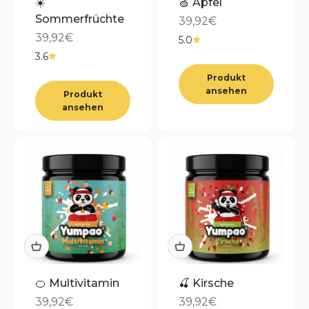
☀️
🍏 Apfel
Sommerfrüchte
Angebot
39,92€
Angebot
39,92€
5.0
3.6
Produkt
ansehen
Produkt
ansehen
🍊 Multivitamin
🍒 Kirsche
Angebot
Angebot
39,92€
39,92€