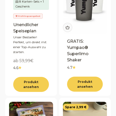
🤗 8 Karten-Sets + 1
Geschenk
🌸 Frühlingsangebot
Unendlicher
Speiseplan
Unser Bestseller!
GRATIS:
Perfekt, um direkt mit
Yumpao®
einer Top-Auswahl zu
starten.
Superlimo
Shaker
Angebot
ab 59,99€
4.7
4.6
Produkt
Produkt
ansehen
ansehen
Spare 2,99 €