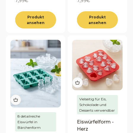
Angebot
Angebot
7,99€
7,99€
Produkt
Produkt
ansehen
ansehen
Vielseitig für Eis,
Schokolade und
Desserts verwendbar
8 detailreiche
Eiswürfelform -
Eiswürfel in
Bärchenform
Herz