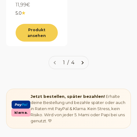
Angebot
11,99€
5.0
Produkt
ansehen
1 / 4
Jetzt bestellen, später bezahlen!
Erhalte
deine Bestellung und bezahle später oder auch
Pay
Pal
in Raten mit PayPal & Klarna. Kein Stress, kein
klarna.
Risiko. Wird von jeder 5. Mami oder Papi bei uns
genutzt. 💛