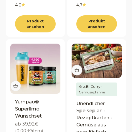
4.0
4.7
Produkt
Produkt
ansehen
ansehen
🥘 z.B. Curry-
Gemüsepfanne
Yumpao®
Unendlicher
Superlimo
Speiseplan -
Wunschset
Rezeptkarten -
Angebot
ab 39,92€
Gemüse aus
(0,00 €/item)
dem Eisfach