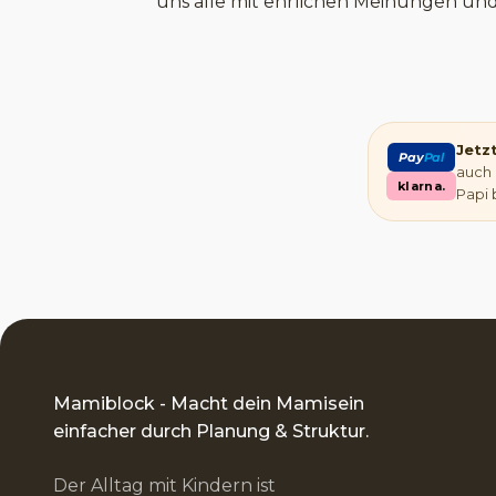
uns alle mit ehrlichen Meinungen un
Jetz
Pay
Pal
auch 
klarna.
Papi 
Mamiblock - Macht dein Mamisein
einfacher durch Planung & Struktur.
Der Alltag mit Kindern ist