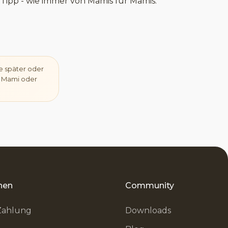
ipp - wie immer von Mamis für Mamis.
e später oder
5. Mami oder
nen
Community
Zahlung
Downloads