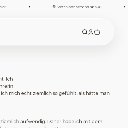
!
💜 Kostenloser Versand ab 50€
Suche öffnen
Kundenkontoseit
Warenkorb öf
t: Ich
hrerin
ich mich echt ziemlich so gefühlt, als hätte man
d ziemlich aufwendig. Daher habe ich mit dem