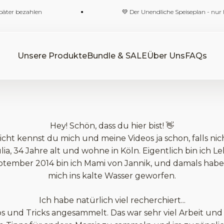
ter bezahlen
💛 Der Unendliche Speiseplan - nur hier
Unsere Produkte
Bundle & SALE
Über Uns
FAQs
Hey! Schön, dass du hier bist! 👋
eicht kennst du mich und meine Videos ja schon, falls nich
ulia, 34 Jahre alt und wohne in Köln. Eigentlich bin ich Le
September 2014 bin ich Mami von Jannik, und damals habe 
mich ins kalte Wasser geworfen.
Ich habe natürlich viel recherchiert...
s und Tricks angesammelt. Das war sehr viel Arbeit un