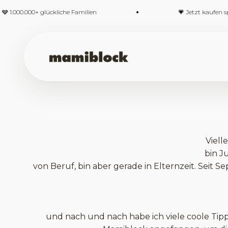
Zum Inhalt springen
 1.000.000+ glückliche Familien
💗 Jetzt kaufen spä
mamiblock-Shop
Viell
bin J
von Beruf, bin aber gerade in Elternzeit. Seit 
und nach und nach habe ich viele coole Tipp