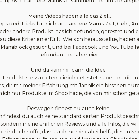
 Tipps für andere Mamis zu sammeln und im zugänglichs
Meine Videos haben alle das Ziel...
ipps und Tricks für dich und andere Mamis Zeit, Geld, A
 oder andere Produkt, das ich gefunden, getestet und g
u diese Kriterien erfüllt. Wie sich herausstellte, haben
wie Mamiblock gesucht, und bei Facebook und YouTube 
gefunden und abonniert.
Und da kam mir dann die Idee...
Produkte anzubieten, die ich getestet habe und die in
st es, dir mit meiner Erfahrung mit Jannik ein bisschen 
 ich nur Produkte im Shop habe, die von mir schon getes
Deswegen findest du auch keine...
findest du auch keine standardisierten Produktbesc
, sondern meine ehrlichen Reviews und alle Infos, die wir
ig sind. Ich hoffe, dass auch ihr mir dabei helft, diesen Sh