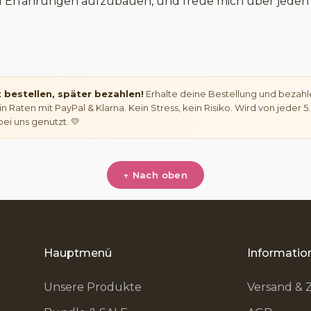
d Erfahrungen aufzubauen, und freue mich über jeden T
t bestellen, später bezahlen!
Erhalte deine Bestellung und bezahl
in Raten mit PayPal & Klarna. Kein Stress, kein Risiko. Wird von jeder 
bei uns genutzt. 💛
↑ Nach oben
Hauptmenü
Informatio
Unsere Produkte
Versand & 