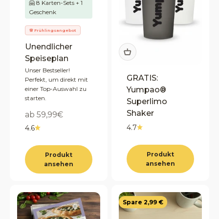
🤗 8 Karten-Sets + 1
Geschenk
🌸 Frühlingsangebot
Unendlicher
Speiseplan
Unser Bestseller!
GRATIS:
Perfekt, um direkt mit
Yumpao®
einer Top-Auswahl zu
starten.
Superlimo
Shaker
Angebot
ab 59,99€
4.7
4.6
Produkt
Produkt
ansehen
ansehen
Spare 2,99 €