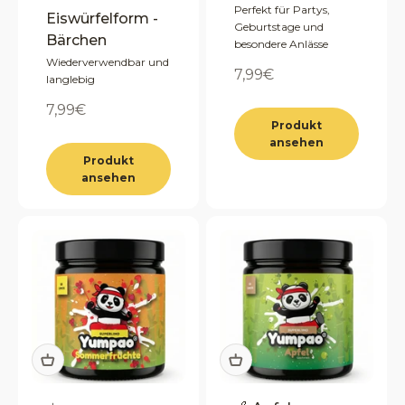
Perfekt für Partys,
Eiswürfelform -
Geburtstage und
Bärchen
besondere Anlässe
Wiederverwendbar und
Angebot
7,99€
langlebig
Angebot
7,99€
Produkt
ansehen
Produkt
ansehen