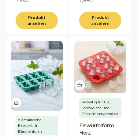
Angebot
Angebot
7,99€
7,99€
Produkt
Produkt
ansehen
ansehen
Vielseitig für Eis,
Schokolade und
Desserts verwendbar
8 detailreiche
Eiswürfelform -
Eiswürfel in
Bärchenform
Herz