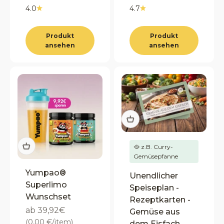
4.0
4.7
Produkt
Produkt
ansehen
ansehen
🥘 z.B. Curry-
Gemüsepfanne
Yumpao®
Unendlicher
Superlimo
Speiseplan -
Wunschset
Rezeptkarten -
Angebot
ab 39,92€
Gemüse aus
(0,00 €/item)
dem Eisfach