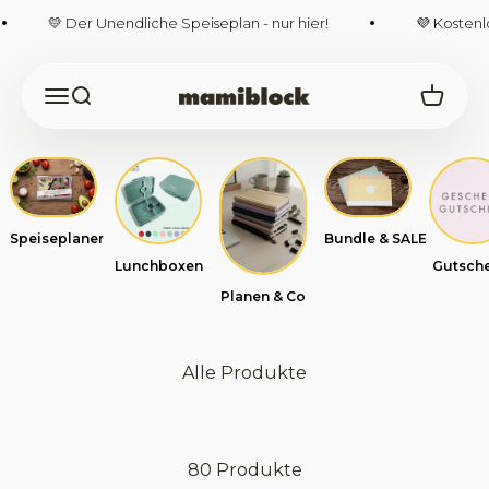
Zum Inhalt springen
💛 Der Unendliche Speiseplan - nur hier!
💜 Kostenlos
Navigationsmenü öffnen
Suche öffnen
Warenk
mamiblock-Shop
Speiseplaner
Bundle & SALE
Lunchboxen
Gutsche
Planen & Co
Alle Produkte
80 Produkte