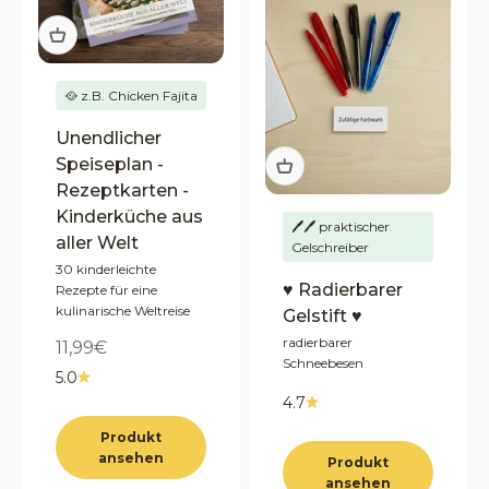
🥘 z.B. Chicken Fajita
Unendlicher
Speiseplan -
Rezeptkarten -
Kinderküche aus
🖊️🖊️ praktischer
aller Welt
Gelschreiber
30 kinderleichte
♥ Radierbarer
Rezepte für eine
kulinarische Weltreise
Gelstift ♥
radierbarer
Angebot
11,99€
Schneebesen
5.0
4.7
Produkt
ansehen
Produkt
ansehen