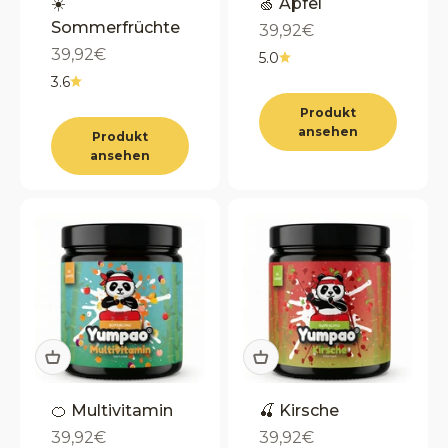
☀️
🍏 Apfel
Sommerfrüchte
Angebot
39,92€
Angebot
39,92€
5.0
3.6
Produkt
ansehen
Produkt
ansehen
🍊 Multivitamin
🍒 Kirsche
Angebot
Angebot
39,92€
39,92€