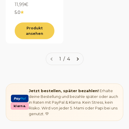
Angebot
11,99€
5.0
Produkt
ansehen
1 / 4
Jetzt bestellen, später bezahlen!
Erhalte
deine Bestellung und bezahle später oder auch
Pay
Pal
in Raten mit PayPal & Klarna. Kein Stress, kein
klarna.
Risiko. Wird von jeder 5. Mami oder Papi bei uns
genutzt. 💛