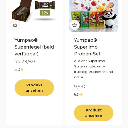
Yumpao®
Yumpao®
Superriegel (bald
Superlimo
verfügbar)
Proben-Set
Angebot
Alle vier Superlimo-
ab 29,92€
Sorten entdecken –
5.0
fruchtig, zuckerfrei und
natürl
Produkt
Angebot
9,99€
ansehen
5.0
Produkt
ansehen