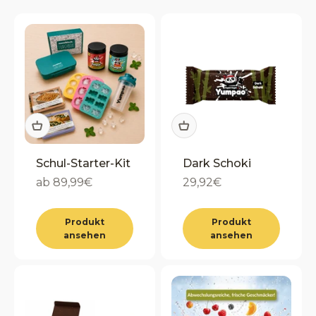
Schul-Starter-Kit
Dark Schoki
Angebot
Angebot
ab 89,99€
29,92€
Produkt
Produkt
ansehen
ansehen