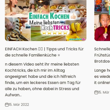
EINFACH Kochen 👌🏻 | Tipps und Tricks für
Schnelle
die schnelle Familienküche ⭐️
Frühstüc
Brotdos
n diesem Video seht ihr meine liebsten
Kochtricks, die ich mir im Alltag
Lange ha
angeeignet habe und die ich hilfreich
es wiede
finde, um ein leckeres Essen am Tag für
it online
alle zu haben, ohne dabei in Stress und
15. Mär
Aufwan...
15. Mär 2022