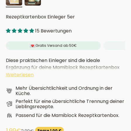
Rezeptkartenbox Einleger 5er
15 Bewertungen
Gratis Versand ab 50€
Diese praktischen Einleger sind die ideale
Ergänzung für deine Mamiblock Rezeptkartenbox
und sorgen für noch mehr Übersichtlichkeit und
Weiterlesen
Ordnung. Mit den Einlegern kannst du deine
Mehr Übersichtlichkeit und Ordnung in der
Rezepte nach Kategorien sortieren, individuelle
Küche.
Sektionen erstellen und alles genau so organisieren,
Perfekt für eine übersichtliche Trennung deiner
wie es für dich am besten passt.
Lieblingsrezepte.
Passend für die Mamiblock Rezeptkartenbox.
Angebot
1,99€
Regulärer Preis
Spare 1,00 €