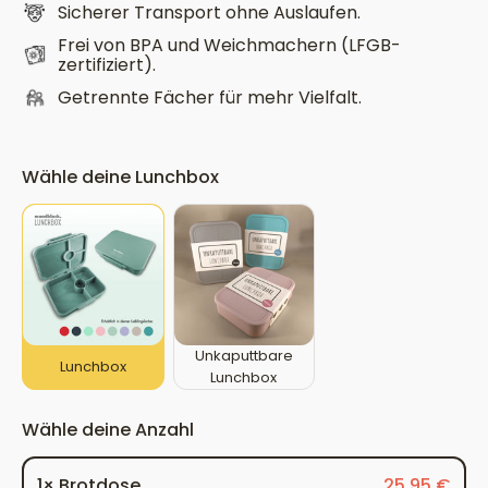
an seinem Platz bleibt – ohne Auslaufen und
Sicherer Transport ohne Auslaufen.
Vermischen.
Frei von BPA und Weichmachern (LFGB-
zertifiziert).
Getrennte Fächer für mehr Vielfalt.
Wähle deine Lunchbox
Unkaputtbare
Lunchbox
Lunchbox
Wähle deine Anzahl
1× Brotdose
25,95 €