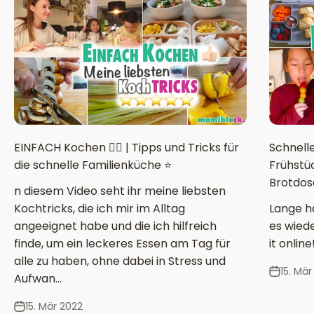
EINFACH Kochen 👌🏻 | Tipps und Tricks für
Schnelle
die schnelle Familienküche ⭐️
Frühstüc
Brotdos
n diesem Video seht ihr meine liebsten
Kochtricks, die ich mir im Alltag
Lange ha
angeeignet habe und die ich hilfreich
es wiede
finde, um ein leckeres Essen am Tag für
it online
alle zu haben, ohne dabei in Stress und
15. Mär
Aufwan...
15. Mär 2022