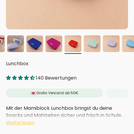
Lunchbox
140 Bewertungen
Gratis Versand ab 50€
Mit der Mamiblock Lunchbox bringst du deine
Snacks und Mahlzeiten sicher und frisch in Schule,
Kita oder ins Büro. Die durchdachte Aufteilung und
Weiterlesen
die zuverlässige Dichtung sorgen dafür, dass alles