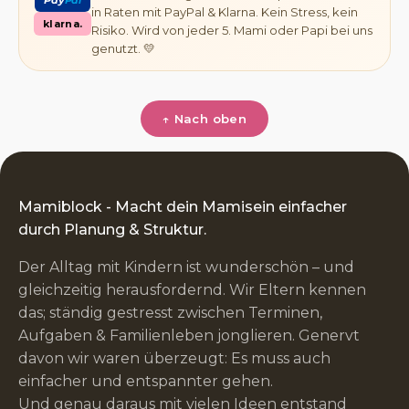
in Raten mit PayPal & Klarna. Kein Stress, kein
klarna.
Risiko. Wird von jeder 5. Mami oder Papi bei uns
genutzt. 💛
↑ Nach oben
Mamiblock - Macht dein Mamisein einfacher
durch Planung & Struktur.
Der Alltag mit Kindern ist wunderschön – und
gleichzeitig herausfordernd. Wir Eltern kennen
das; ständig gestresst zwischen Terminen,
Aufgaben & Familienleben jonglieren. Genervt
davon wir waren überzeugt: Es muss auch
einfacher und entspannter gehen.
Und genau daraus mit vielen Ideen entstand