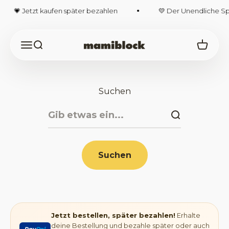
Zum Inhalt springen
💗 Jetzt kaufen später bezahlen
💛 Der Unendliche Spei
Navigationsmenü öffnen
Suche öffnen
Warenk
mamiblock-Shop
Suchen
Suchen
Jetzt bestellen, später bezahlen!
Erhalte
deine Bestellung und bezahle später oder auch
Pay
Pal