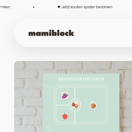
Zum Inhalt springen
💗 Jetzt kaufen später bezahlen
mamiblock-Shop
Später bezahlen
1 Mio