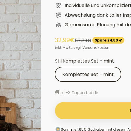
zusammenzustellen.
Individuelle und unkomplizier
Abwechslung dank toller Insp
Gemeinsame Planung mit dei
Angebot
32,99€
Regulärer Preis
57,79€
Spare 24,80 €
inkl. MwSt. zzgl.
Versandkosten
Stil:
Komplettes Set - mint
Komplettes Set - mint
🚚
in 1–3 Tagen bei dir
Sammle
1,65€
Guthaben
mit diesem Art