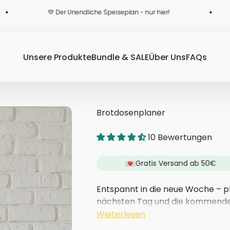
💛 Der Unendliche Speiseplan - nur hier!
💜 Ko
Unsere Produkte
Bundle & SALE
Über Uns
FAQs
Brotdosenplaner
10 Bewertungen
+ Happy Families
Gratis Versand ab 50€
Entspannt in die neue Woche – pl
nächsten Tag und die kommende
Planer mit 120 liebevoll gestaltet
Weiterlesen
Zutaten hilft dir dabei, ganz unk