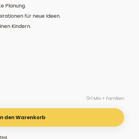
te Planung.
irationen für neue Ideen.
nen Kindern.
🥳
1 Mio.+ Familien
In den Warenkorb
ikel.