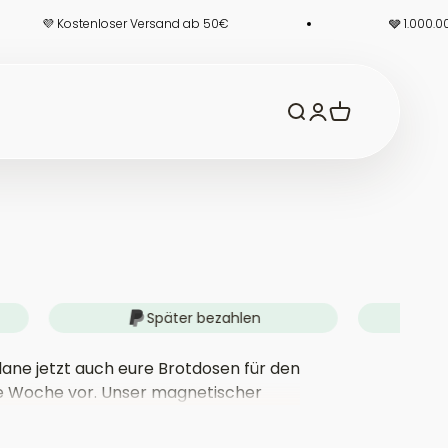
stenloser Versand ab 50€
🩶 1.000.000+ glücklic
Suche öffnen
Kundenkontoseite
Warenkorb öff
Später bezahlen
1
ane jetzt auch eure Brotdosen für den
 Woche vor. Unser magnetischer
er Magnete mit einer Vielfalt an
ompliziert kreative Brotdosen