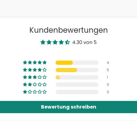
Kundenbewertungen
4.30 von 5
4
5
1
0
0
Bewertung schreiben