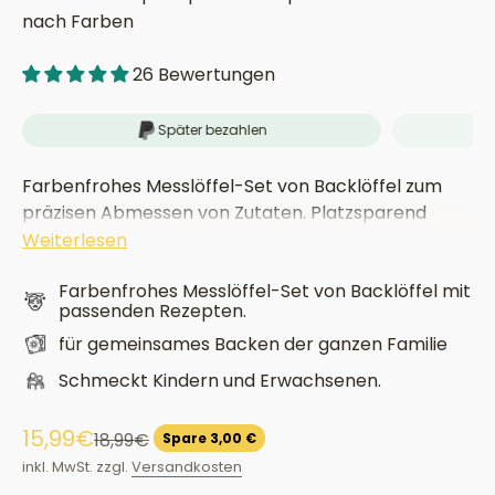
nach Farben
26 Bewertungen
Später bezahlen
Farbenfrohes Messlöffel-Set von Backlöffel zum
präzisen Abmessen von Zutaten. Platzsparend
stapelbar, leicht zu reinigen und ideal zum Backen,
Weiterlesen
Kochen und Dosieren von Gewürzen oder
Farbenfrohes Messlöffel-Set von Backlöffel mit
Flüssigkeiten. Praktisch, robust und ein echter
passenden Rezepten.
Hingucker in jeder Küche.
für gemeinsames Backen der ganzen Familie
Schmeckt Kindern und Erwachsenen.
Angebot
15,99€
Regulärer Preis
18,99€
Spare 3,00 €
inkl. MwSt. zzgl.
Versandkosten