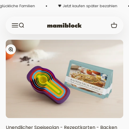
Zum Inhalt springen
ückliche Familien
💗 Jetzt kaufen später bezahlen
Navigationsmenü öffnen
Suche öffnen
Warenko
mamiblock-Shop
Bild vergrößern
Unendlicher Speiseplan - Rezeptkarten - Backen