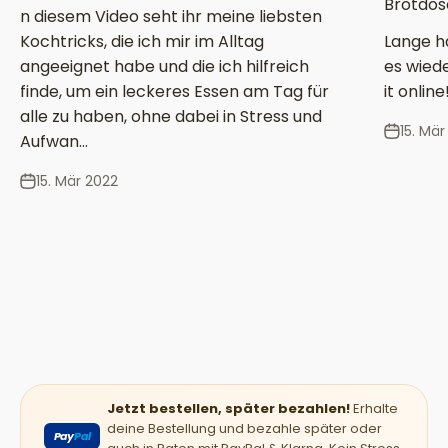
Brotdos
n diesem Video seht ihr meine liebsten
Kochtricks, die ich mir im Alltag
Lange ha
angeeignet habe und die ich hilfreich
es wiede
finde, um ein leckeres Essen am Tag für
it online
alle zu haben, ohne dabei in Stress und
15. Mär
Aufwan...
15. Mär 2022
Jetzt bestellen, später bezahlen!
Erhalte
deine Bestellung und bezahle später oder
Pay
Pal