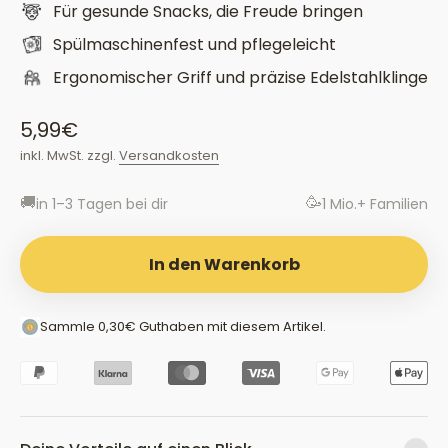
Zubereitung von gesunden Snacks einfacher,
Für gesunde Snacks, die Freude bringen
sondern sorgt auch für optische Highlights in der
Spülmaschinenfest und pflegeleicht
Lunchbox oder auf dem Geburtstags-Buffet.
Ergonomischer Griff und präzise Edelstahlklinge
Angebot
5,99€
inkl. MwSt. zzgl.
Versandkosten
🚚
🥳
in 1–3 Tagen bei dir
1 Mio.+ Familien
In den Warenkorb
Sammle
0,30€
Guthaben
mit diesem Artikel.