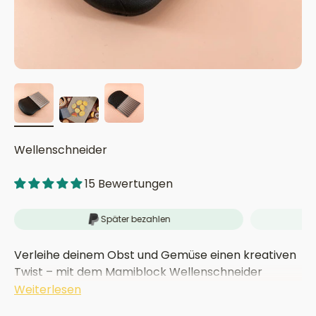
Wellenschneider
15 Bewertungen
Später bezahlen
Verleihe deinem Obst und Gemüse einen kreativen
Twist – mit dem Mamiblock Wellenschneider
schneidest du mühelos Wellen in deine Snacks!
Weiterlesen
Dieser praktische Küchenhelfer macht nicht nur die