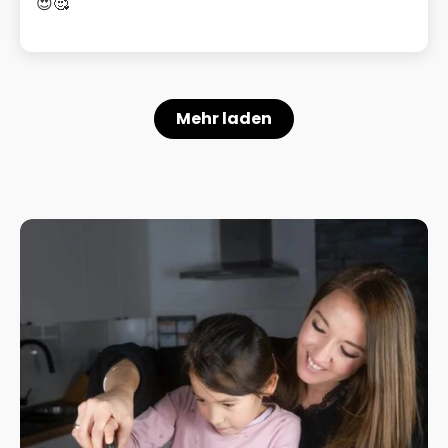
😍🥰
Mehr laden