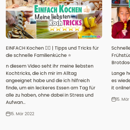
EINFACH Kochen 👌🏻 | Tipps und Tricks für
Schnelle
die schnelle Familienküche ⭐️
Frühstüc
Brotdos
n diesem Video seht ihr meine liebsten
Kochtricks, die ich mir im Alltag
Lange ha
angeeignet habe und die ich hilfreich
es wiede
finde, um ein leckeres Essen am Tag für
it online
alle zu haben, ohne dabei in Stress und
15. Mär
Aufwan...
15. Mär 2022