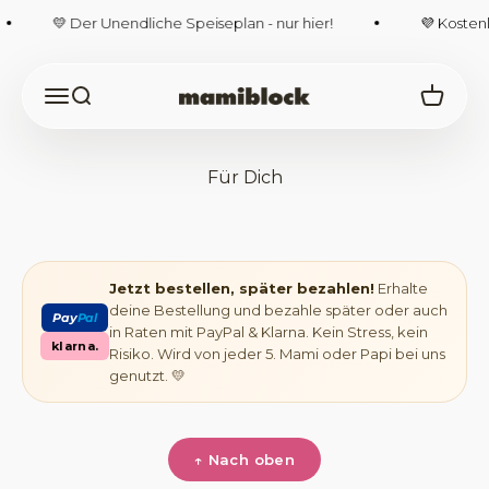
Zum Inhalt springen
💛 Der Unendliche Speiseplan - nur hier!
💜 Kostenl
Navigationsmenü öffnen
Suche öffnen
Warenk
mamiblock-Shop
Für Dich
Jetzt bestellen, später bezahlen!
Erhalte
deine Bestellung und bezahle später oder auch
Pay
Pal
in Raten mit PayPal & Klarna. Kein Stress, kein
klarna.
Risiko. Wird von jeder 5. Mami oder Papi bei uns
genutzt. 💛
↑ Nach oben