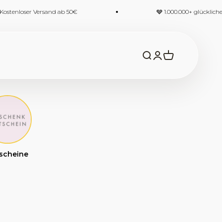
Versand ab 50€
🩶 1.000.000+ glückliche Familien
Suche öffnen
Kundenkontoseit
Warenkorb öf
scheine