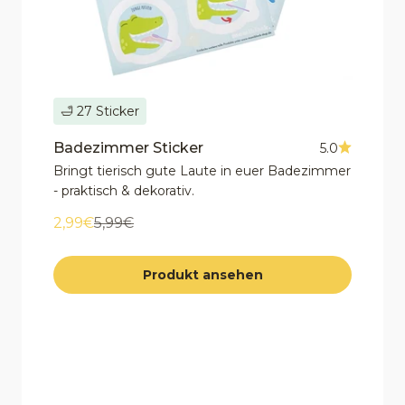
🛁 27 Sticker
Badezimmer Sticker
5.0
Bringt tierisch gute Laute in euer Badezimmer
- praktisch & dekorativ.
Angebot
Regulärer Preis
2,99€
5,99€
Produkt ansehen