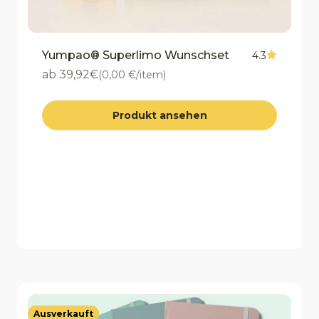
Yumpao® Superlimo Wunschset
4.3
Angebot
ab 39,92€
(0,00 €/item)
Produkt ansehen
Ausverkauft