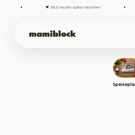
Zum Inhalt springen
💗 Jetzt kaufen später bezahlen
💛 De
mamiblock-Shop
Speisepla