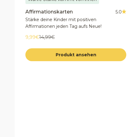
Affirmationskarten
5.0
Stärke deine Kinder mit positiven
Affirmationen jeden Tag aufs Neue!
Angebot
Regulärer Preis
9,99€
14,99€
Produkt ansehen