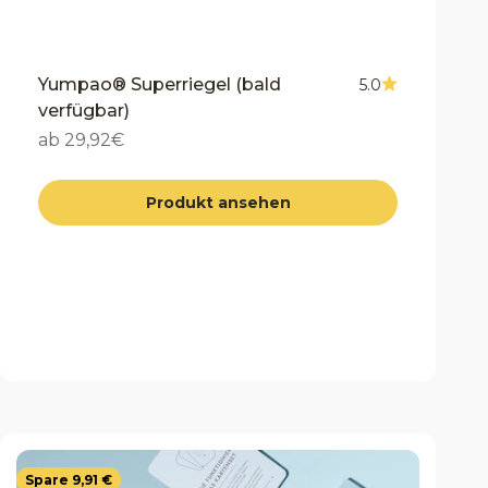
Yumpao® Superriegel (bald
5.0
verfügbar)
Angebot
ab 29,92€
Produkt ansehen
Spare 9,91 €