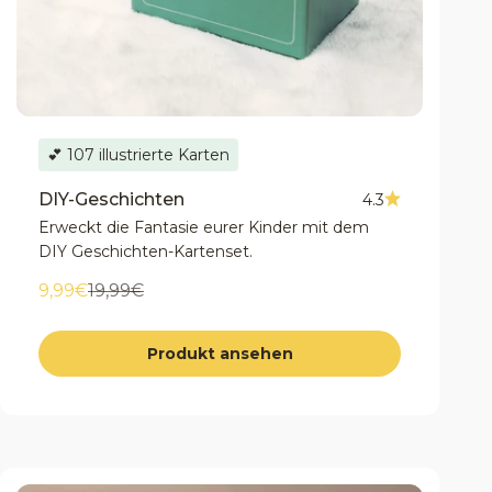
💕 107 illustrierte Karten
DIY-Geschichten
4.3
Erweckt die Fantasie eurer Kinder mit dem
DIY Geschichten-Kartenset.
Angebot
Regulärer Preis
9,99€
19,99€
Produkt ansehen