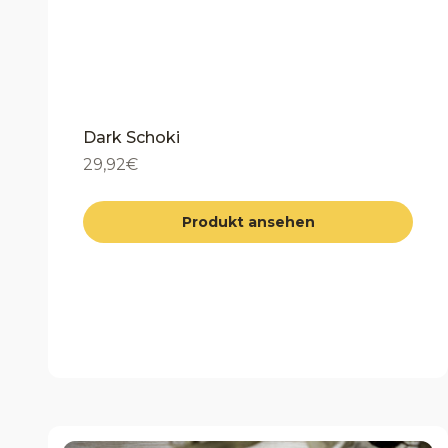
Dark Schoki
Angebot
29,92€
Produkt ansehen