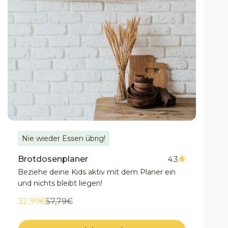
Nie wieder Essen übrig!
Brotdosenplaner
4.3
Beziehe deine Kids aktiv mit dem Planer ein
und nichts bleibt liegen!
Angebot
Regulärer Preis
32,99€
57,79€