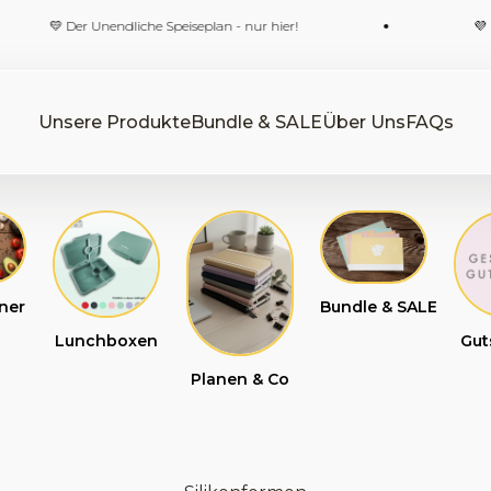
r Unendliche Speiseplan - nur hier!
💜 Kostenloser 
Unsere Produkte
Bundle & SALE
Über Uns
FAQs
ner
Bundle & SALE
Lunchboxen
Gut
Planen & Co