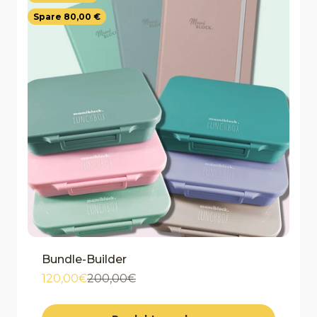
Spare 80,00 €
Bundle-Builder
Angebot
Regulärer Preis
120,00€
200,00€