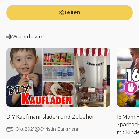
Teilen
Weiterlesen
DIY Kaufmannsladen und Zubehör
16 Mom H
Sparhack
5. Okt 2021
Christin Barkmann
mit Kind