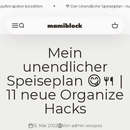
Zum Inhalt springen
aufen später bezahlen
💛 Der Unendliche Speiseplan - nur h
Navigationsmenü öffnen
Suche öffnen
Warenk
mamiblock-Shop
Mein
unendlicher
Speiseplan 😋🍴 |
11 neue Organize
Hacks
15. Mär 2022
Von admin wowyes