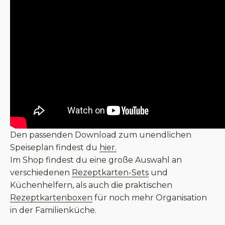
Den passenden Download zum unendlichen
Speiseplan findest du
hier.
Im Shop findest du eine große Auswahl an
verschiedenen
Rezeptkarten-Sets
und
Küchenhelfern, als auch die praktischen
Rezeptkartenboxen
für noch mehr Organisation
in der Familienküche.