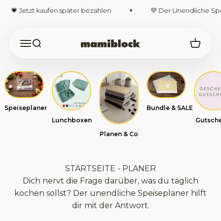
Zum Inhalt springen
💗 Jetzt kaufen später bezahlen
💛 Der Unendliche Speis
Navigationsmenü öffnen
Suche öffnen
Warenk
mamiblock-Shop
Speiseplaner
Bundle & SALE
Lunchboxen
Gutsche
Planen & Co
STARTSEITE - PLANER
Dich nervt die Frage darüber, was du täglich
kochen sollst? Der unendliche Speiseplaner hilft
dir mit der Antwort.