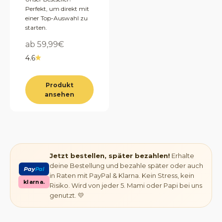
Perfekt, um direkt mit
einer Top-Auswahl zu
starten.
Angebot
ab 59,99€
4.6
Produkt
ansehen
Jetzt bestellen, später bezahlen!
Erhalte
deine Bestellung und bezahle später oder auch
Pay
Pal
in Raten mit PayPal & Klarna. Kein Stress, kein
klarna.
Risiko. Wird von jeder 5. Mami oder Papi bei uns
genutzt. 💛