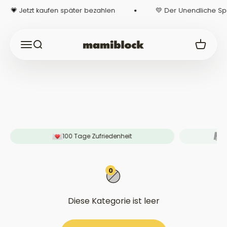
Zum Inhalt springen
💗 Jetzt kaufen später bezahlen
💛 Der Unendliche Spe
Navigationsmenü öffnen
Suche öffnen
Warenko
mamiblock-Shop
100 Tage Zufriedenheit
J
0
Diese Kategorie ist leer